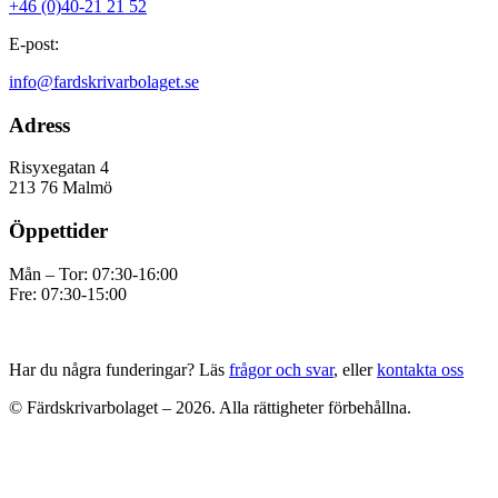
+46 (0)40-21 21 52
E-post:
info@fardskrivarbolaget.se
Adress
Risyxegatan 4
213 76 Malmö
Öppettider
Mån – Tor: 07:30-16:00
Fre: 07:30-15:00
Har du några funderingar? Läs
frågor och svar
, eller
kontakta oss
© Färdskrivarbolaget – 2026. Alla rättigheter förbehållna.
t
T