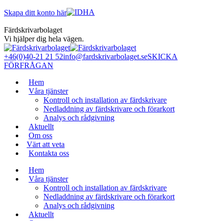
Skip
Skapa ditt konto här
to
content
Färdskrivarbolaget
Vi hjälper dig hela vägen.
+46(0)40-21 21 52
info@fardskrivarbolaget.se
SKICKA
FÖRFRÅGAN
Hem
Våra tjänster
Kontroll och installation av färdskrivare
Nedladdning av färdskrivare och förarkort
Analys och rådgivning
Aktuellt
Om oss
Värt att veta
Kontakta oss
Hem
Våra tjänster
Kontroll och installation av färdskrivare
Nedladdning av färdskrivare och förarkort
Analys och rådgivning
Aktuellt