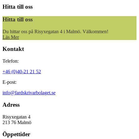
Hitta till oss
Hitta till oss
Du hittar oss på Risyxegatan 4 i Malmö. Välkommen!
Läs Mer
Kontakt
Telefon:
+46 (0)40-21 21 52
E-post:
info@fardskrivarbolaget.se
Adress
Risyxegatan 4
213 76 Malmö
Öppettider